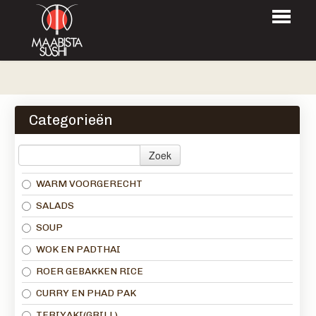
HOME
BESTELLEN
Categorieën
MENU
Zoek
LOGIN
WARM VOORGERECHT
CONTACT
SALADS
SOUP
WOK EN PADTHAI
ROER GEBAKKEN RICE
CURRY EN PHAD PAK
TERIYAKI(GRILL)